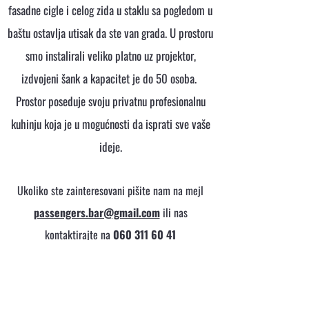
fasadne cigle i celog zida u staklu sa pogledom u
baštu ostavlja utisak da ste van grada. U prostoru
smo instalirali veliko platno uz projektor,
izdvojeni šank a kapacitet je do 50 osoba.
Prostor poseduje svoju privatnu profesionalnu
kuhinju koja je u mogućnosti da isprati sve vaše
ideje.
Ukoliko ste zainteresovani pišite nam na mejl
passengers.bar@gmail.com
ili nas
kontaktirajte na
060 311 60 41